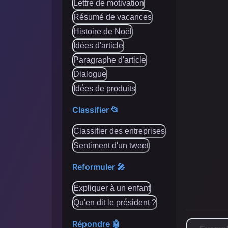
Lettre de motivation
Résumé de vacances
Histoire de Noël
Idées d'article
Paragraphe d'article
Dialogue
Idées de produits
Classifier 📂
Classifier des entreprises
Sentiment d'un tweet
Reformuler 🎤
Expliquer à un enfant
Qu'en dit le président ?
Répondre 🤖