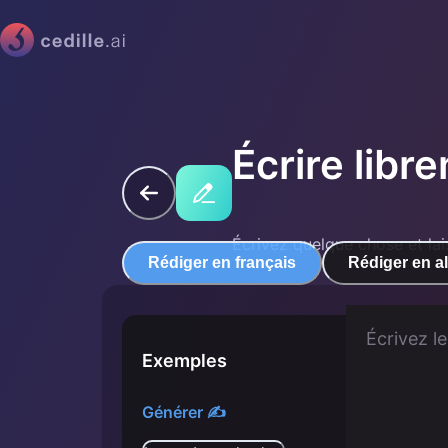
Écrire libr
Écrivez quelque chose et la
Rédiger en français
Rédiger en a
Exemples
Générer ✍️