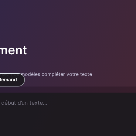
ement
issez nos modèles compléter votre texte
llemand